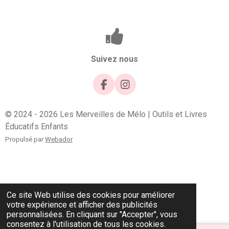
Suivez nous
F
I
a
n
c
s
© 2024 - 2026 Les Merveilles de Mélo | Outils et Livres
e
t
Éducatifs Enfants
b
a
o
g
Propulsé par
Webador
o
r
k
a
m
Ce site Web utilise des cookies pour améliorer
votre expérience et afficher des publicités
personnalisées. En cliquant sur "Accepter", vous
consentez à l'utilisation de tous les cookies.