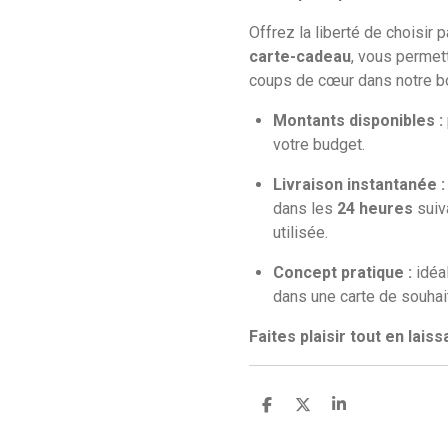
Offrez la liberté de choisir 
carte-cadeau
, vous permet
coups de cœur dans notre b
Montants disponibles :
votre budget.
Livraison instantanée :
dans les
24 heures
suiv
utilisée.
Concept pratique :
idéal
dans une carte de souhai
Faites plaisir tout en laiss
P
P
P
a
a
a
r
r
r