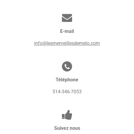
r
f
u
E-mail
l
l
info@lesmerveillesdemelo.com
s
c
r
e
Téléphone
e
n
514-346-7053
Suivez nous