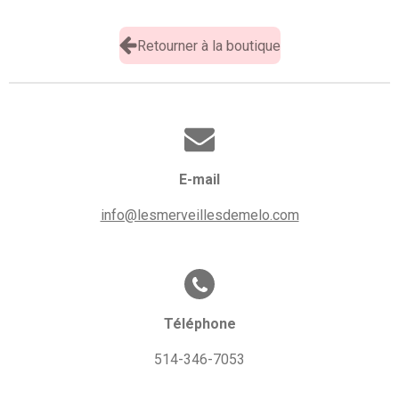
r
r
r
r
t
t
t
t
a
a
a
a
Retourner à la boutique
g
g
g
g
e
e
e
e
r
r
r
r
E-mail
info@lesmerveillesdemelo.com
Téléphone
514-346-7053