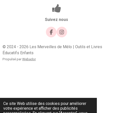
Suivez nous
F
I
a
n
c
s
© 2024 - 2026 Les Merveilles de Mélo | Outils et Livres
e
t
Éducatifs Enfants
b
a
o
g
Propulsé par
Webador
o
r
k
a
m
Ce site Web utilise des cookies pour améliorer
votre expérience et afficher des publicités