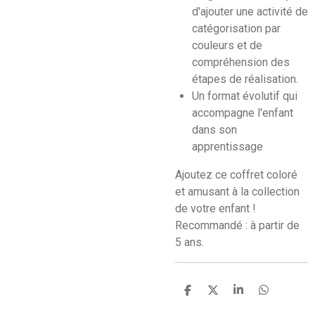
d'ajouter une activité de
catégorisation par
couleurs et de
compréhension des
étapes de réalisation.
Un format évolutif qui
accompagne l'enfant
dans son
apprentissage
Ajoutez ce coffret coloré
et amusant à la collection
de votre enfant !
Recommandé : à partir de
5 ans.
P
P
P
P
a
a
a
a